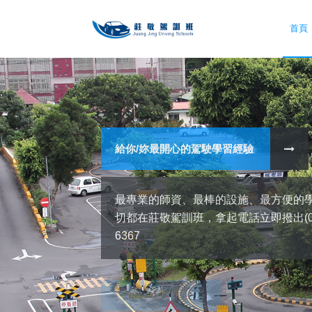
首頁
專業的環境設施與場地
給你/妳最開心的駕駛學習經驗
最專業的師資、最棒的設施、最方便的
最專業的師資、最棒的設施、最方便的
切都在莊敬駕訓班，拿起電話立即撥出(02)
切都在莊敬駕訓班，拿起電話立即撥出(02)
6367
6367
術科選訓時間表