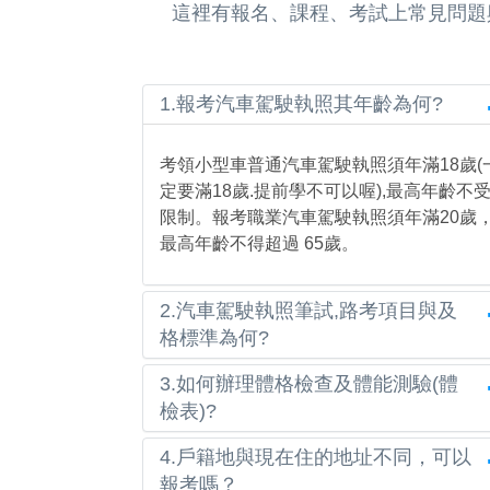
這裡有報名、課程、考試上常見問題
1.報考汽車駕駛執照其年齡為何?
考領小型車普通汽車駕駛執照須年滿18歲(
定要滿18歲.提前學不可以喔),最高年齡不
限制。報考職業汽車駕駛執照須年滿20歲
最高年齡不得超過 65歲。
2.汽車駕駛執照筆試,路考項目與及
格標準為何?
3.如何辦理體格檢查及體能測驗(體
檢表)?
4.戶籍地與現在住的地址不同，可以
報考嗎？
文件代辦流程就找我吧