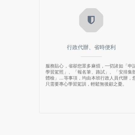
行政代辦、省時便利
服務貼心，省卻您眾多麻煩，一切諸如「申
學習駕照」、「報名筆、路試」、「安排集
體檢」…等事項，均由本班行政人員代辦，
只需要專心學習駕訓，輕鬆無後顧之憂。