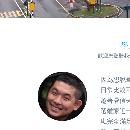
學
歡迎您聽聽我
，或是無法考
因為想說
的教練親切
日常比較
地專注在駕
趁著暑假
外負擔，比
選離家近
，快來報名
班完全滿