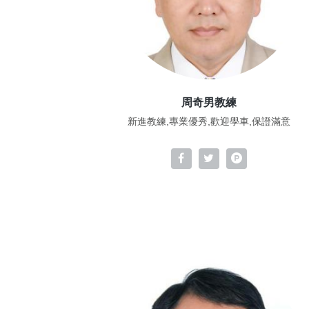
周奇男教練
新進教練,專業優秀,歡迎學車,保證滿意