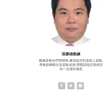
張勝雄教練
教練是教你們學開車,練習如何到道路上駕駛,
學會路權觀念及駕駛道德,學開請指定我保證
你一定讓你滿意