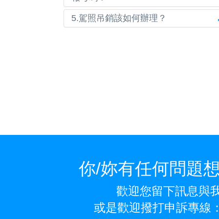
5.駕照吊銷該如何辦理？
幫助學員就是我最
我是辦公室沈心慈老師，舉凡所有體檢、文書
何困難阻礙，歡迎
流程，都會由我們幫你處理，你可以安心學習
果還有任何問題都可以找我解答喔。
你/妳有任何問題
歡迎您留下訊息與
或是歡迎撥打申訴專線：(02)2